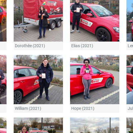
Dorothêe (2021)
Elias (2021)
Le
William (2021)
Hope (2021)
Ju