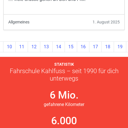
Allgemeines
1. August 2025
10
11
12
13
14
15
16
17
18
19
STATISTIK
Fahrschule Kahlfuss – seit 1990 für dich
unterwegs
6 Mio.
gefahrene Kilometer
6.000